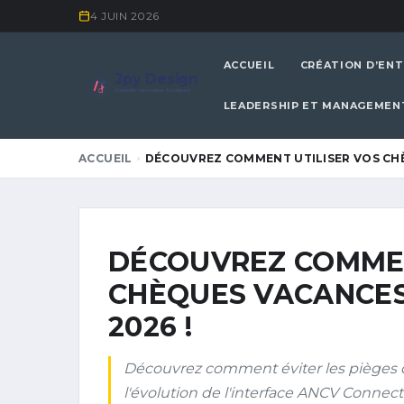
4 JUIN 2026
ACCUEIL
CRÉATION D’ENT
Jpy Design
Créativité • Innovation • Excellence
LEADERSHIP ET MANAGEMEN
ACCUEIL
DÉCOUVREZ COMMENT UTILISER VOS CH
DÉCOUVREZ COMMEN
CHÈQUES VACANCES
2026 !
Découvrez comment éviter les pièges
l'évolution de l'interface ANCV Connect