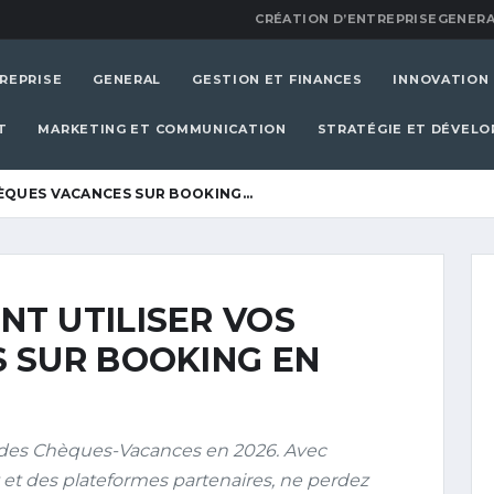
CRÉATION D’ENTREPRISE
GENERA
REPRISE
GENERAL
GESTION ET FINANCES
INNOVATION
T
MARKETING ET COMMUNICATION
STRATÉGIE ET DÉVEL
ÈQUES VACANCES SUR BOOKING…
T UTILISER VOS
 SUR BOOKING EN
 des Chèques-Vacances en 2026. Avec
 et des plateformes partenaires, ne perdez