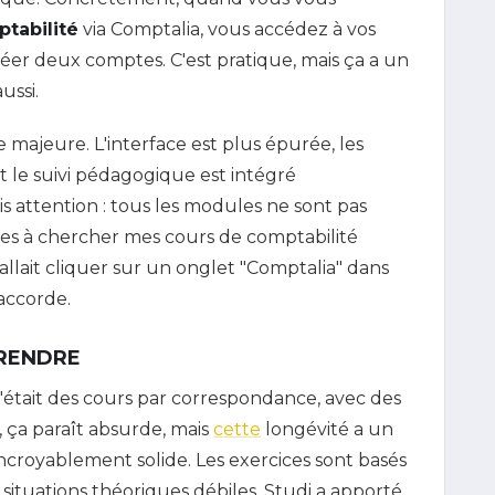
tabilité
via Comptalia, vous accédez à vos
créer deux comptes. C'est pratique, mais ça a un
ussi.
 majeure. L'interface est plus épurée, les
t le suivi pédagogique est intégré
s attention : tous les modules ne sont pas
ines à chercher mes cours de comptabilité
llait cliquer sur un onglet "Comptalia" dans
'accorde.
PRENDRE
 c'était des cours par correspondance, avec des
, ça paraît absurde, mais
cette
longévité a un
croyablement solide. Les exercices sont basés
s situations théoriques débiles. Studi a apporté