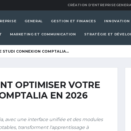
CRÉATION D’ENTREPRISE
GENERA
REPRISE
GENERAL
GESTION ET FINANCES
INNOVATION
T
MARKETING ET COMMUNICATION
STRATÉGIE ET DÉVEL
 STUDI CONNEXION COMPTALIA…
T OPTIMISER VOTRE
OMPTALIA EN 2026
 avec une interface unifiée et des modules
ptables, transforment l'apprentissage à