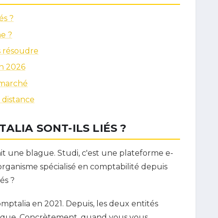
és ?
e ?
s résoudre
en 2026
 marché
 distance
ALIA SONT-ILS LIÉS ?
it une blague. Studi, c'est une plateforme e-
 organisme spécialisé en comptabilité depuis
és ?
omptalia en 2021. Depuis, les deux entités
nique. Concrètement, quand vous vous