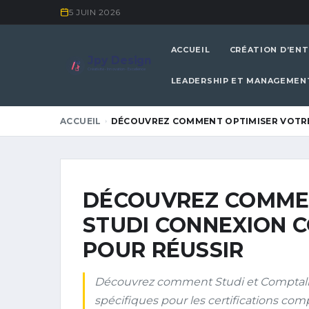
5 JUIN 2026
ACCUEIL
CRÉATION D’ENT
Jpy Design
Créativité • Innovation • Excellence
LEADERSHIP ET MANAGEMEN
ACCUEIL
DÉCOUVREZ COMMENT OPTIMISER VOTRE
DÉCOUVREZ COMMEN
STUDI CONNEXION C
POUR RÉUSSIR
Découvrez comment Studi et Comptalia,
spécifiques pour les certifications com