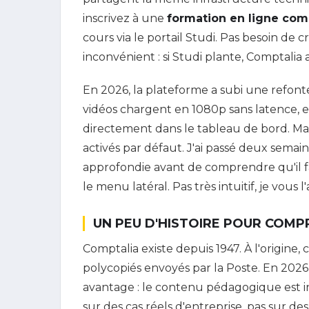
inscrivez à une
formation en ligne comp
cours via le portail Studi. Pas besoin de 
inconvénient : si Studi plante, Comptalia a
En 2026, la plateforme a subi une refonte
vidéos chargent en 1080p sans latence, e
directement dans le tableau de bord. Mai
activés par défaut. J'ai passé deux sema
approfondie avant de comprendre qu'il fa
le menu latéral. Pas très intuitif, je vous l
UN PEU D'HISTOIRE POUR COM
Comptalia existe depuis 1947. À l'origine,
polycopiés envoyés par la Poste. En 2026
avantage : le contenu pédagogique est in
sur des cas réels d'entreprise, pas sur de