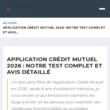
Jpy Design
Créativité • Innovation • Excellence
ACCUEIL
APPLICATION CRÉDIT MUTUEL 2026 : NOTRE TEST COMPLET
ET AVIS…
APPLICATION CRÉDIT MUTUEL
2026 : NOTRE TEST COMPLET ET
AVIS DÉTAILLÉ
Un test sans filtre de l'application Crédit Mutuel
en 2026 : après 6 ans d'utilisation intensive, je
vous révèle ce qui fonctionne vraiment, les
bugs à éviter, et les astuces pour exploiter ses
meilleures fonctionnalités au quotidien.