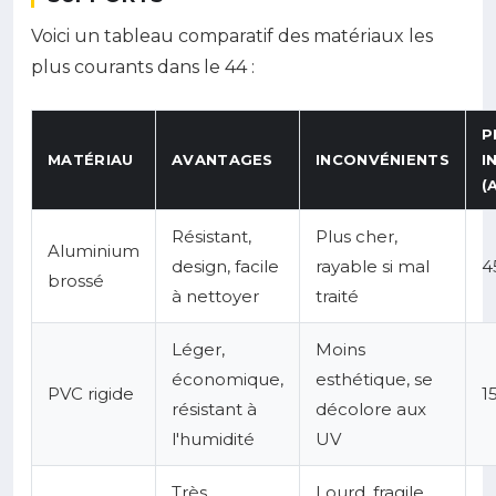
Voici un tableau comparatif des matériaux les
plus courants dans le 44 :
P
MATÉRIAU
AVANTAGES
INCONVÉNIENTS
I
(
Résistant,
Plus cher,
Aluminium
design, facile
rayable si mal
4
brossé
à nettoyer
traité
Léger,
Moins
économique,
esthétique, se
PVC rigide
1
résistant à
décolore aux
l'humidité
UV
Très
Lourd, fragile