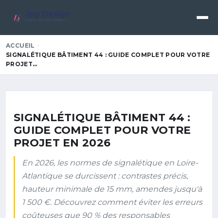
Jpy Design
Créativité • Innovation • Excellence
ACCUEIL
SIGNALÉTIQUE BÂTIMENT 44 : GUIDE COMPLET POUR VOTRE
PROJET…
SIGNALÉTIQUE BÂTIMENT 44 :
GUIDE COMPLET POUR VOTRE
PROJET EN 2026
En 2026, les normes de signalétique en Loire-
Atlantique se durcissent : contrastes précis,
hauteur minimale de 15 mm, amendes jusqu'à
1 500 €. Découvrez comment éviter les erreurs
coûteuses que 90 % des responsables