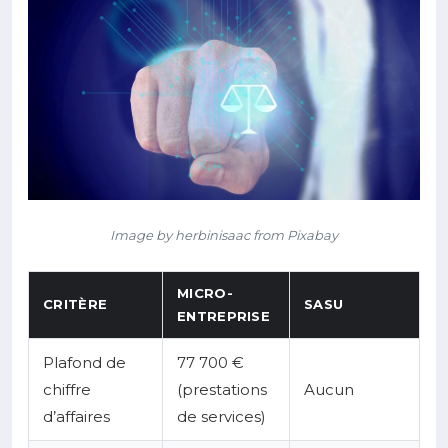
Image by herbinisaac from Pixabay
MICRO-
CRITÈRE
SASU
ENTREPRISE
Plafond de
77 700 €
chiffre
(prestations
Aucun
d’affaires
de services)