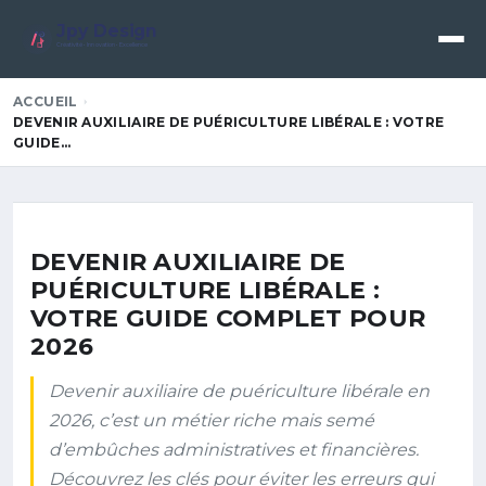
Jpy Design
Créativité • Innovation • Excellence
ACCUEIL
DEVENIR AUXILIAIRE DE PUÉRICULTURE LIBÉRALE : VOTRE
GUIDE…
DEVENIR AUXILIAIRE DE
PUÉRICULTURE LIBÉRALE :
VOTRE GUIDE COMPLET POUR
2026
Devenir auxiliaire de puériculture libérale en
2026, c’est un métier riche mais semé
d’embûches administratives et financières.
Découvrez les clés pour éviter les erreurs qui