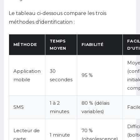
Le tableau ci-dessous compare les trois
méthodes d'identification :
TEMPS
FACI
MÉTHODE
FIABILITÉ
MOYEN
D'UT
Moy
Application
30
(conf
95 %
mobile
secondes
initia
comp
1 à 2
80 % (délais
SMS
Facil
minutes
variables)
Diffic
Lecteur de
70 %
1 minute
(boît
carte
(obsolescence)