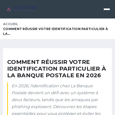
Jpy Design
Créativité • Innovation • Excellence
ACCUEIL
COMMENT RÉUSSIR VOTRE IDENTIFICATION PARTICULIER À
LA…
COMMENT RÉUSSIR VOTRE
IDENTIFICATION PARTICULIER À
LA BANQUE POSTALE EN 2026
En 2026, l'identification chez La Banque
Postale devient un défi avec un système à
deux facteurs, tandis que les arnaques par
phishing explosent. Découvrez les étapes
essentielles pour vous protéger et éviter les